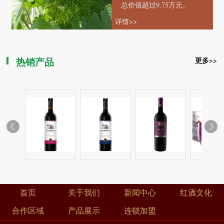
总价值超过9.75万元。
详情>>
热销产品
更多>>
上品15
天鹅庄208美乐
天鹅庄208赤霞
洋葱红葡萄酒
洋葱红葡
干红葡萄酒
珠干红葡萄酒
（750ml）
（375m
首页
关于我们
新闻中心
红酒文化
合作区域
产品展示
连锁加盟