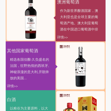
澳洲葡萄酒
作为新世界酿酒国家，澳
大利亚也是全球主要的葡
萄酒产地。澳大利亚葡萄
酒在中国进口葡萄酒中排
名第二，仅次于法国。 有
详情>>
奔富、天鹅庄、沙漠晶钻
等大家耳熟能详的大品
其他国家葡萄酒
牌，还有着许多个性鲜
精选各国佳酿:久负盛名的
明、充满风土特色的葡萄
法国，狂野热情的西班牙,
酒产区，为消费者们带来
神秘浪漫的意大利,开朗奔
丰富多彩的葡萄酒风味选
放的美国...
择。
详情>>
白酒
以粮谷为主要原料，以大