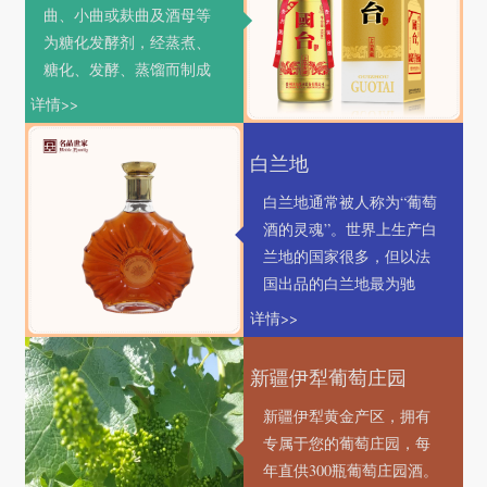
曲、小曲或麸曲及酒母等
为糖化发酵剂，经蒸煮、
糖化、发酵、蒸馏而制成
的蒸馏酒。
详情>>
白兰地
白兰地通常被人称为“葡萄
酒的灵魂”。世界上生产白
兰地的国家很多，但以法
国出品的白兰地最为驰
名。而在法国产的白兰地
详情>>
中，尤以干邑地区生产的
最为优美
新疆伊犁葡萄庄园
新疆伊犁黄金产区，拥有
专属于您的葡萄庄园，每
年直供300瓶葡萄庄园酒。